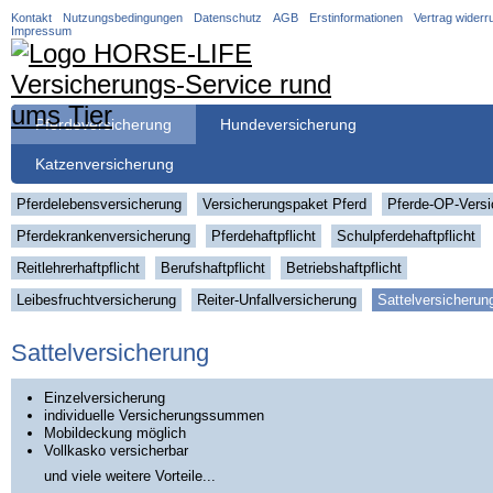
Navigation
Kontakt
Nutzungsbedingungen
Datenschutz
AGB
Erstinformationen
Vertrag widerr
überspringen
Impressum
Navigation
Pferdeversicherung
Hundeversicherung
überspringen
Katzenversicherung
Navigation
Pferdelebensversicherung
Versicherungspaket Pferd
Pferde-OP-Versi
überspringen
Pferdekrankenversicherung
Pferdehaftpflicht
Schulpferdehaftpflicht
Reitlehrerhaftpflicht
Berufshaftpflicht
Betriebshaftpflicht
Leibesfruchtversicherung
Reiter-Unfallversicherung
Sattelversicherun
Sattelversicherung
Einzelversicherung
individuelle Versicherungssummen
Mobildeckung möglich
Vollkasko versicherbar
und viele weitere Vorteile...