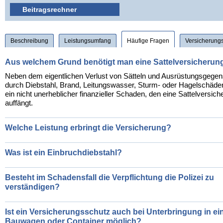
Beitragsrechner
Navigation
Beschreibung
Leistungsumfang
Häufige Fragen
Versicherung
überspringen
Aus welchem Grund benötigt man eine Sattelversicherun
Neben dem eigentlichen Verlust von Sätteln und Ausrüstungsgege
durch Diebstahl, Brand, Leitungswasser, Sturm- oder Hagelschäden
ein nicht unerheblicher finanzieller Schaden, den eine Sattelversich
auffängt.
Welche Leistung erbringt die Versicherung?
Was ist ein Einbruchdiebstahl?
Besteht im Schadensfall die Verpflichtung die Polizei zu
verständigen?
Ist ein Versicherungsschutz auch bei Unterbringung in e
Bauwagen oder Container möglich?