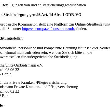
 Beteiligungen von und an Versicherungsgesellschaften
ne-Streitbeilegung gemäß Art. 14 Abs. 1 ODR-VO
uropäische Kommission stellt eine Plattform zur Online-Streitbeilegun
, die Sie unter
http://ec.europa.eu/consumers/odr/
finden.
chtungsstellen
individuelle, persönliche und kompetente Beratung ist unser Ziel. Sollte
ch einmal nicht zufrieden sein, wenden Sie sich bitte an die
werdestellen für außergerichtliche Streitbeilegung:
icherungs-Ombudsmann e.V.
ach 08 06 32
 Berlin
ür die Private Kranken-/Pflegeversicherung:
smann Private Kranken- und Pflegeversicherung
ach 06 02 22
 Berlin
le+