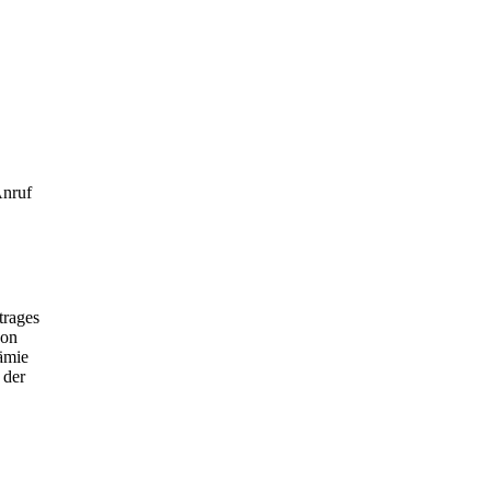
Anruf
trages
von
ämie
 der