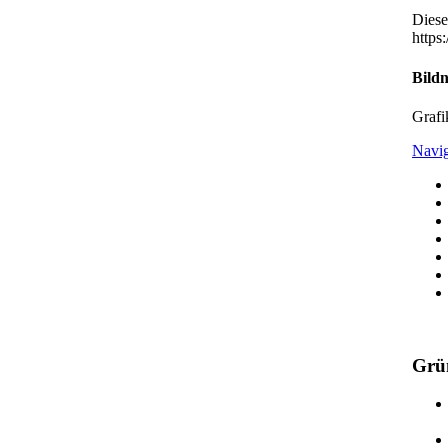
Diese
https
Bild
Grafi
Navig
Grü