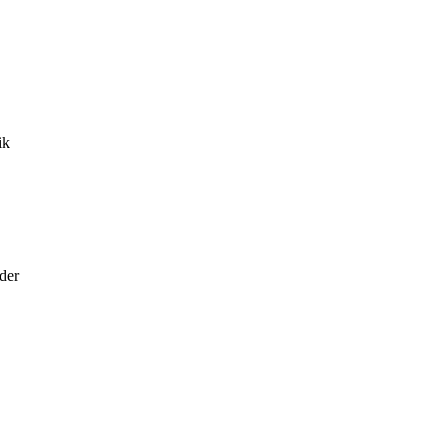
ik
der