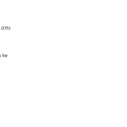
g (OS)
n Sie