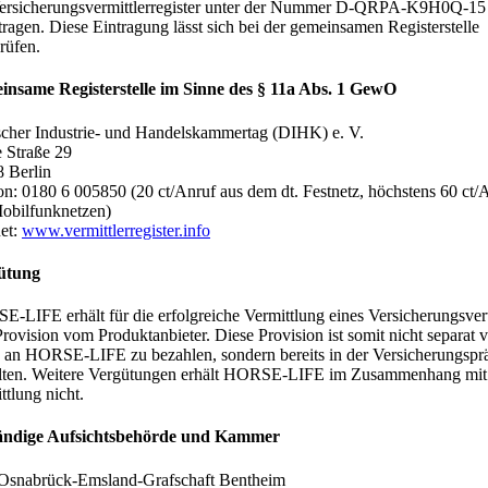
ersicherungsvermittlerregister unter der Nummer D-QRPA-K9H0Q-15
tragen. Diese Eintragung lässt sich bei der gemeinsamen Registerstelle
rüfen.
nsame Registerstelle im Sinne des § 11a Abs. 1 GewO
cher Industrie- und Handelskammertag (DIHK) e. V.
e Straße 29
 Berlin
on: 0180 6 005850 (20 ct/Anruf aus dem dt. Festnetz, höchstens 60 ct/
obilfunknetzen)
net:
www.vermittlerregister.info
ütung
-LIFE erhält für die erfolgreiche Vermittlung eines Versicherungsver
Provision vom Produktanbieter. Diese Provision ist somit nicht separat 
 an HORSE-LIFE zu bezahlen, sondern bereits in der Versicherungspr
lten. Weitere Vergütungen erhält HORSE-LIFE im Zusammenhang mit
ttlung nicht.
ändige Aufsichtsbehörde und Kammer
Osnabrück-Emsland-Grafschaft Bentheim