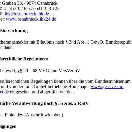
r Graben 38, 49074 Osnabrück
 0541 353-0 / Fax: 0541 353-122
il:
ihk@osnabrueck.ihk.de
net:
www.osnabrueck.ihk24.de
fsbezeichnung
cherungsmakler mit Erlaubnis nach § 34d Abs. 1 GewO, Bundesrepubl
chland
srechtliche Regelungen:
 d GewO, §§ 59 – 68 VVG und VersVermV
erufsrechtlichen Regelungen können über die vom Bundesministerium 
z und von der juris GmbH betriebene Homepage:
www.gesetze-im-
et.de
eingesehen und abgerufen werden.
tliche Verantwortung nach § 55 Abs. 2 RStV
na Finkeldey (Anschrift wie oben)
ligungen