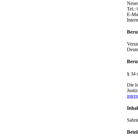
Neue
Tel.:
E-Ma
Inter
Beru
Versi
Deuts
Beruf
§ 34
Die b
Justi
intern
Inhal
Sabri
Betei