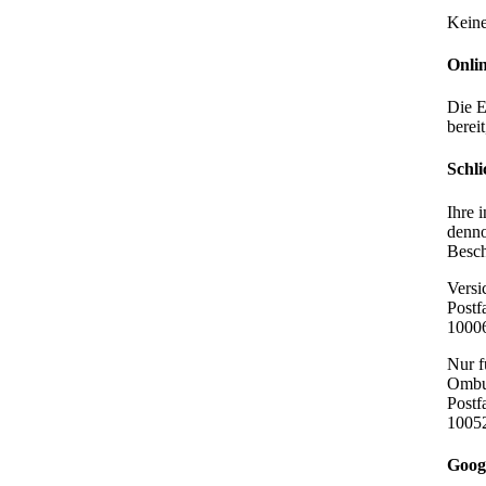
Keine
Onli
Die E
bereit
Schli
Ihre 
denno
Besch
Vers
Postf
10006
Nur f
Ombud
Postf
10052
Goog