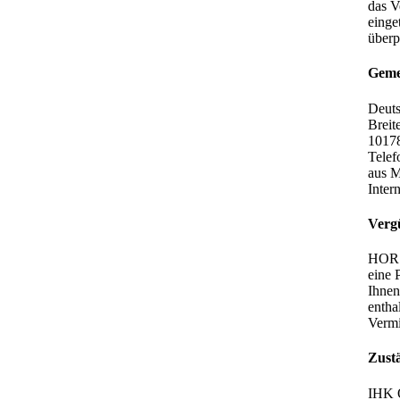
das V
einge
überp
Gemei
Deuts
Breit
10178
Telef
aus M
Inter
Verg
HORSE
eine 
Ihnen
entha
Vermi
Zust
IHK 