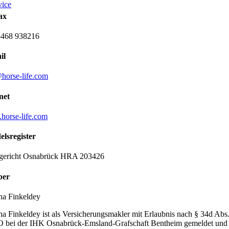
ice
ax
5468 938216
il
horse-life.com
net
orse-life.com
lsregister
gericht Osnabrück HRA 203426
ber
na Finkeldey
na Finkeldey ist als Versicherungsmakler mit Erlaubnis nach § 34d Abs
bei der IHK Osnabrück-Emsland-Grafschaft Bentheim gemeldet und 