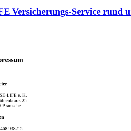
pressum
eter
E-LIFE e. K.
ühlenbrook 25
5 Bramsche
on
5468 938215