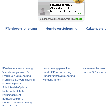
Pferdeversicherung
Hundeversicherung
Katzenversi
Navigation
Navigation
Navigation
Pferdelebensversicherung
Versicherungspaket Hund
Katzenkrankenvers
überspringen
überspringen
überspringen
Versicherungspaket Pferd
Hunde-OP-Versicherung
Katzen-OP-Versich
Pferde-OP-Versicherung
Hundekrankenversicherung
Pferdekrankenversicherung
Hundehaftpflicht
Pferdehaftpflicht
Schulpferdehaftpflicht
Reitlehrerhaftpflicht
Berufshaftpflicht
Betriebshaftpflicht
Leibesfruchtversicherung