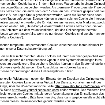
inem solchen Cookie kann z.B. der Inhalt eines Warenkorbs in einem Onlines
 ein Login-Status gespeichert werden. Als „permanent“ oder „persistent“ werd
ies bezeichnet, die auch nach dem Schließen des Browsers gespeichert blei
ann z.B. der Login-Status gespeichert werden, wenn die Nutzer diese nach
eren Tagen aufsuchen. Ebenso können in einem solchen Cookie die Interes
Nutzer gespeichert werden, die für Reichweitenmessung oder Marketingzwec
endet werden. Als „Third-Party-Cookie“ werden Cookies bezeichnet, die von
ren Anbietern als dem Verantwortlichen, der das Onlineangebot betreibt,
boten werden (andernfalls, wenn es nur dessen Cookies sind spricht man vo
st-Party Cookies“).
können temporäre und permanente Cookies einsetzen und klären hierüber im
en unserer Datenschutzerklärung auf.
s die Nutzer nicht möchten, dass Cookies auf ihrem Rechner gespeichert wer
en sie gebeten die entsprechende Option in den Systemeinstellungen ihres
sers zu deaktivieren. Gespeicherte Cookies können in den Systemeinstellun
Browsers gelöscht werden. Der Ausschluss von Cookies kann zu
tionseinschränkungen dieses Onlineangebotes führen.
genereller Widerspruch gegen den Einsatz der zu Zwecken des Onlinemarketi
esetzten Cookies kann bei einer Vielzahl der Dienste, vor allem im Fall des
kings, über die US-amerikanische Seite
http://www.aboutads.info/choices/
od
EU-Seite
http://www.youronlinechoices.com/
erklärt werden. Des Weiteren ka
Speicherung von Cookies mittels deren Abschaltung in den Einstellungen des
sers erreicht werden. Bitte beachten Sie, dass dann gegebenenfalls nicht all
tionen dieses Onlineangebotes genutzt werden können.