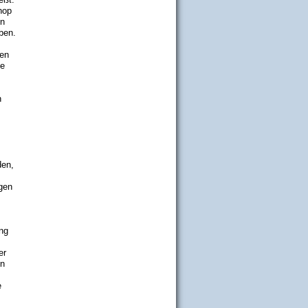
hop
en
ben.
sen
ke
n
den,
gen
ng
er
nn
e