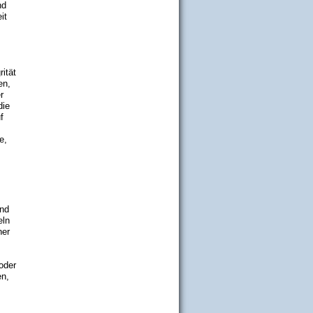
nd
it
ität
en,
r
die
f
e,
und
eln
ner
 oder
en,