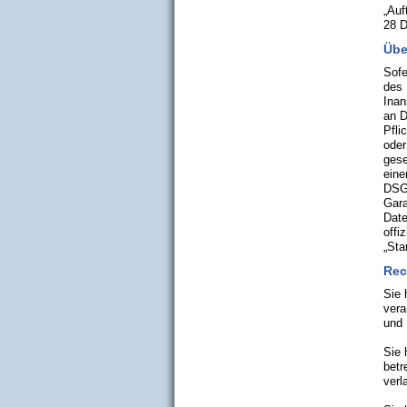
„Auf
28 
Übe
Sofe
des 
Inan
an D
Pfli
oder
gese
eine
DSGV
Gara
Date
offi
„Sta
Rec
Sie 
vera
und 
Sie 
betr
verl