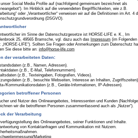
 unser Social Media Profile auf (nachfolgend gemeinsam bezeichnet als
ineangebot“). Im Hinblick auf die verwendeten Begrifflichkeiten, wie z.B.
arbeitung“ oder „Verantwortlicher“ verweisen wir auf die Definitionen im Art. 4 d
enschutzgrundverordnung (DSGVO).
antwortlicher
ntwortlicher im Sinne der Datenschutzgesetze ist HORSE-LIFE e. K., Im
enbrook 25, 49565 Bramsche, vgl. dazu auch das
Impressum
(im Folgenden
: „HORSE-LIFE“). Sollten Sie Fragen oder Anmerkungen zum Datenschutz ha
ten Sie diese bitte an:
info@horse-life.com
en der verarbeiteten Daten:
standsdaten (z.B., Namen, Adressen).
ntaktdaten (z.B., E-Mail, Telefonnummern).
haltsdaten (z.B., Texteingaben, Fotografien, Videos).
tzungsdaten (z.B., besuchte Webseiten, Interesse an Inhalten, Zugriffszeiten)
ta-/Kommunikationsdaten (z.B., Geräte-Informationen, IP-Adressen).
egorien betroffener Personen
cher und Nutzer des Onlineangebotes, Interessenten und Kunden (Nachfolg
ichnen wir die betroffenen Personen zusammenfassend auch als „Nutzer“).
ck der Verarbeitung
rverfügungstellung des Onlineangebotes, seiner Funktionen und Inhalte.
antwortung von Kontaktanfragen und Kommunikation mit Nutzern.
cherheitsmaßnahmen.
ichweitenmessung/Marketing