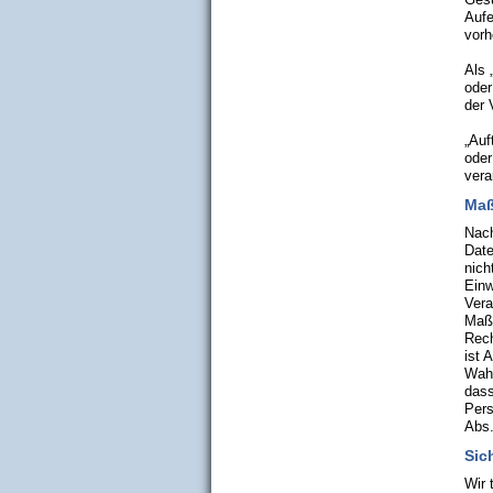
Aufe
vorh
Als 
oder
der 
„Auf
oder
vera
Maß
Nach
Date
nich
Einw
Vera
Maßn
Rech
ist 
Wahr
dass
Pers
Abs.
Sic
Wir 