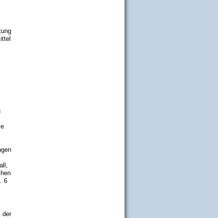
htung
ttel
g
ie
ngen
ll,
chen
. 6
 der