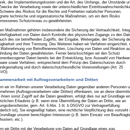
nik, der Implementierungskosten und der Art, des Umfangs, der Umstände u
Zwecke der Verarbeitung sowie der unterschiedlichen Eintrittswahrscheinlichke
Schwere des Risikos für die Rechte und Freiheiten natürlicher Personen,
gnete technische und organisatorische Maßnahmen, um ein dem Risiko
messenes Schutzniveau zu gewährleisten.
en Maßnahmen gehören insbesondere die Sicherung der Vertraulichkeit, Integr
Verfügbarkeit von Daten durch Kontrolle des physischen Zugangs zu den Dat
auch des sie betreffenden Zugriffs, der Eingabe, Weitergabe, der Sicherung de
ügbarkeit und ihrer Trennung. Des Weiteren haben wir Verfahren eingerichtet, 
 Wahrnehmung von Betroffenenrechten, Löschung von Daten und Reaktion au
hrdung der Daten gewährleisten. Ferner berücksichtigen wir den Schutz
onenbezogener Daten bereits bei der Entwicklung, bzw. Auswahl von Hardwar
ware sowie Verfahren, entsprechend dem Prinzip des Datenschutzes durch
nikgestaltung und durch datenschutzfreundliche Voreinstellungen (Art. 25
VO).
ammenarbeit mit Auftragsverarbeitern und Dritten
rn wir im Rahmen unserer Verarbeitung Daten gegenüber anderen Personen 
rnehmen (Auftragsverarbeitern oder Dritten) offenbaren, sie an diese übermitt
 ihnen sonst Zugriff auf die Daten gewähren, erfolgt dies nur auf Grundlage ei
tzlichen Erlaubnis (z.B. wenn eine Übermittlung der Daten an Dritte, wie an
ungsdienstleister, gem. Art. 6 Abs. 1 lit. b DSGVO zur Vertragserfüllung
rderlich ist), Sie eingewilligt haben, eine rechtliche Verpflichtung dies vorsieht
Grundlage unserer berechtigten Interessen (z.B. beim Einsatz von Beauftragt
ostern, etc.).
rn wir Dritte mit der Verarbeitung von Daten auf Grundlage eines sog.