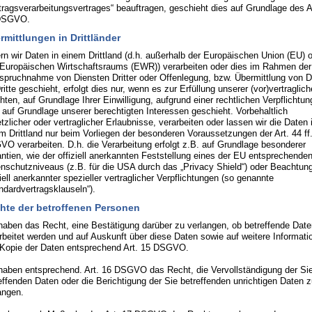
tragsverarbeitungsvertrages“ beauftragen, geschieht dies auf Grundlage des A
DSGVO.
rmittlungen in Drittländer
rn wir Daten in einem Drittland (d.h. außerhalb der Europäischen Union (EU) 
Europäischen Wirtschaftsraums (EWR)) verarbeiten oder dies im Rahmen der
spruchnahme von Diensten Dritter oder Offenlegung, bzw. Übermittlung von 
ritte geschieht, erfolgt dies nur, wenn es zur Erfüllung unserer (vor)vertraglic
chten, auf Grundlage Ihrer Einwilligung, aufgrund einer rechtlichen Verpflichtun
 auf Grundlage unserer berechtigten Interessen geschieht. Vorbehaltlich
tzlicher oder vertraglicher Erlaubnisse, verarbeiten oder lassen wir die Daten 
m Drittland nur beim Vorliegen der besonderen Voraussetzungen der Art. 44 ff
O verarbeiten. D.h. die Verarbeitung erfolgt z.B. auf Grundlage besonderer
ntien, wie der offiziell anerkannten Feststellung eines der EU entsprechende
nschutzniveaus (z.B. für die USA durch das „Privacy Shield“) oder Beachtun
ziell anerkannter spezieller vertraglicher Verpflichtungen (so genannte
ndardvertragsklauseln“).
hte der betroffenen Personen
haben das Recht, eine Bestätigung darüber zu verlangen, ob betreffende Date
rbeitet werden und auf Auskunft über diese Daten sowie auf weitere Informati
Kopie der Daten entsprechend Art. 15 DSGVO.
haben entsprechend. Art. 16 DSGVO das Recht, die Vervollständigung der Si
effenden Daten oder die Berichtigung der Sie betreffenden unrichtigen Daten 
angen.