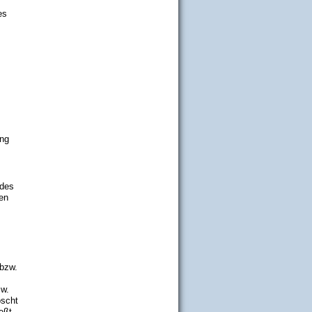
es
ung
 des
en
(bzw.
zw.
öscht
eßt.