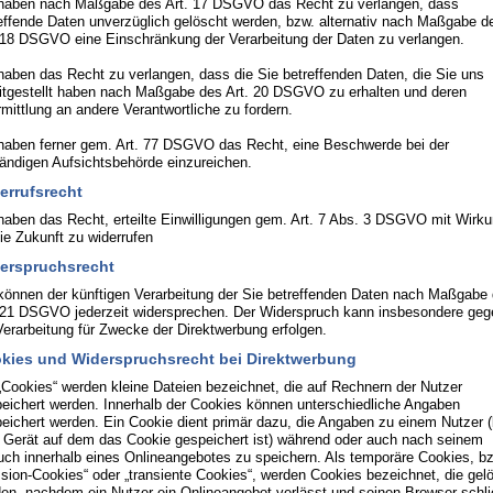
haben nach Maßgabe des Art. 17 DSGVO das Recht zu verlangen, dass
effende Daten unverzüglich gelöscht werden, bzw. alternativ nach Maßgabe d
 18 DSGVO eine Einschränkung der Verarbeitung der Daten zu verlangen.
haben das Recht zu verlangen, dass die Sie betreffenden Daten, die Sie uns
itgestellt haben nach Maßgabe des Art. 20 DSGVO zu erhalten und deren
mittlung an andere Verantwortliche zu fordern.
haben ferner gem. Art. 77 DSGVO das Recht, eine Beschwerde bei der
ändigen Aufsichtsbehörde einzureichen.
errufsrecht
haben das Recht, erteilte Einwilligungen gem. Art. 7 Abs. 3 DSGVO mit Wirk
die Zukunft zu widerrufen
erspruchsrecht
können der künftigen Verarbeitung der Sie betreffenden Daten nach Maßgabe
 21 DSGVO jederzeit widersprechen. Der Widerspruch kann insbesondere geg
Verarbeitung für Zwecke der Direktwerbung erfolgen.
kies und Widerspruchsrecht bei Direktwerbung
„Cookies“ werden kleine Dateien bezeichnet, die auf Rechnern der Nutzer
eichert werden. Innerhalb der Cookies können unterschiedliche Angaben
eichert werden. Ein Cookie dient primär dazu, die Angaben zu einem Nutzer 
Gerät auf dem das Cookie gespeichert ist) während oder auch nach seinem
ch innerhalb eines Onlineangebotes zu speichern. Als temporäre Cookies, b
sion-Cookies“ oder „transiente Cookies“, werden Cookies bezeichnet, die gel
en, nachdem ein Nutzer ein Onlineangebot verlässt und seinen Browser schli