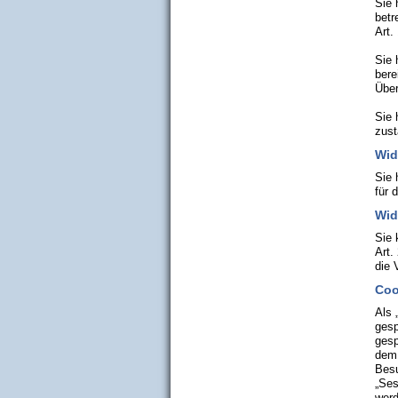
Sie 
betr
Art.
Sie 
bere
Über
Sie 
zust
Wid
Sie 
für 
Wid
Sie 
Art.
die 
Coo
Als 
gesp
gesp
dem 
Besu
„Ses
werd