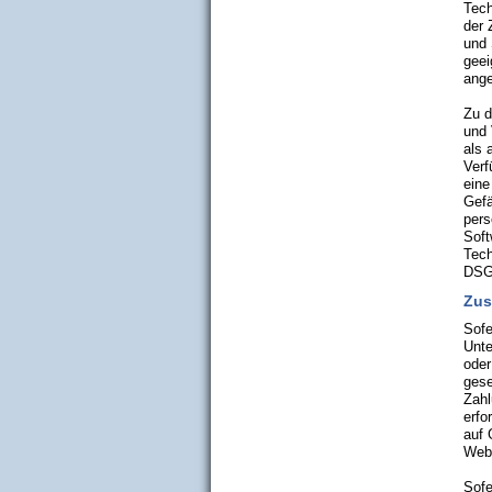
Tech
der 
und 
geei
ange
Zu d
und 
als 
Verf
eine
Gefä
pers
Soft
Tech
DSG
Zus
Sofe
Unte
oder
gese
Zahl
erfo
auf 
Webh
Sofe