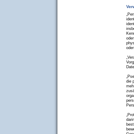
Ver
„Per
iden
iden
insb
Kenn
oder
phys
oder
„Ver
Vorg
Date
„Pse
die 
mehr
zusä
orga
pers
Pers
„Pro
dari
best
bewe
Gesu