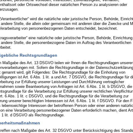
nthaltsort oder Ortswechsel dieser natürlichen Person zu analysieren oder
erzusagen.
„Verantwortlicher“ wird die natürliche oder juristische Person, Behörde, Einric
 andere Stelle, die allein oder gemeinsam mit anderen über die Zwecke und Mi
Verarbeitung von personenbezogenen Daten entscheidet, bezeichnet.
tragsverarbeiter“ eine natürliche oder juristische Person, Behörde, Einrichtung
 andere Stelle, die personenbezogene Daten im Auftrag des Verantwortlichen
rbeitet.
gebliche Rechtsgrundlagen
 Maßgabe des Art. 13 DSGVO teilen wir Ihnen die Rechtsgrundlagen unserer
nverarbeitungen mit. Sofern die Rechtsgrundlage in der Datenschutzerklärun
t genannt wird, gilt Folgendes: Die Rechtsgrundlage für die Einholung von
illigungen ist Art. 6 Abs. 1 lit. a und Art. 7 DSGVO, die Rechtsgrundlage für d
rbeitung zur Erfüllung unserer Leistungen und Durchführung vertraglicher
ahmen sowie Beantwortung von Anfragen ist Art. 6 Abs. 1 lit. b DSGVO, die
tsgrundlage für die Verarbeitung zur Erfüllung unserer rechtlichen Verpflichtu
Art. 6 Abs. 1 lit. c DSGVO, und die Rechtsgrundlage für die Verarbeitung zur
ung unserer berechtigten Interessen ist Art. 6 Abs. 1 lit. f DSGVO. Für den Fa
 lebenswichtige Interessen der betroffenen Person oder einer anderen natürli
on eine Verarbeitung personenbezogener Daten erforderlich machen, dient Art
 1 lit. d DSGVO als Rechtsgrundlage.
herheitsmaßnahmen
treffen nach Maßgabe des Art. 32 DSGVO unter Berücksichtigung des Stands