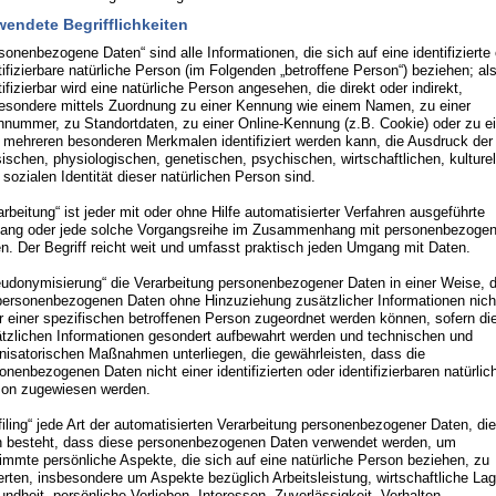
wendete Begrifflichkeiten
sonenbezogene Daten“ sind alle Informationen, die sich auf eine identifizierte
tifizierbare natürliche Person (im Folgenden „betroffene Person“) beziehen; al
tifizierbar wird eine natürliche Person angesehen, die direkt oder indirekt,
esondere mittels Zuordnung zu einer Kennung wie einem Namen, zu einer
nummer, zu Standortdaten, zu einer Online-Kennung (z.B. Cookie) oder zu 
 mehreren besonderen Merkmalen identifiziert werden kann, die Ausdruck der
ischen, physiologischen, genetischen, psychischen, wirtschaftlichen, kulturel
 sozialen Identität dieser natürlichen Person sind.
arbeitung“ ist jeder mit oder ohne Hilfe automatisierter Verfahren ausgeführte
ang oder jede solche Vorgangsreihe im Zusammenhang mit personenbezoge
n. Der Begriff reicht weit und umfasst praktisch jeden Umgang mit Daten.
udonymisierung“ die Verarbeitung personenbezogener Daten in einer Weise, 
personenbezogenen Daten ohne Hinzuziehung zusätzlicher Informationen nich
 einer spezifischen betroffenen Person zugeordnet werden können, sofern di
tzlichen Informationen gesondert aufbewahrt werden und technischen und
nisatorischen Maßnahmen unterliegen, die gewährleisten, dass die
onenbezogenen Daten nicht einer identifizierten oder identifizierbaren natürlic
on zugewiesen werden.
filing“ jede Art der automatisierten Verarbeitung personenbezogener Daten, die
n besteht, dass diese personenbezogenen Daten verwendet werden, um
immte persönliche Aspekte, die sich auf eine natürliche Person beziehen, zu
rten, insbesondere um Aspekte bezüglich Arbeitsleistung, wirtschaftliche Lag
ndheit, persönliche Vorlieben, Interessen, Zuverlässigkeit, Verhalten,