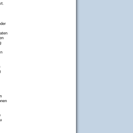
rt.
oder
Daten
hen
g
in
.
n
g
n
onen
e
zu