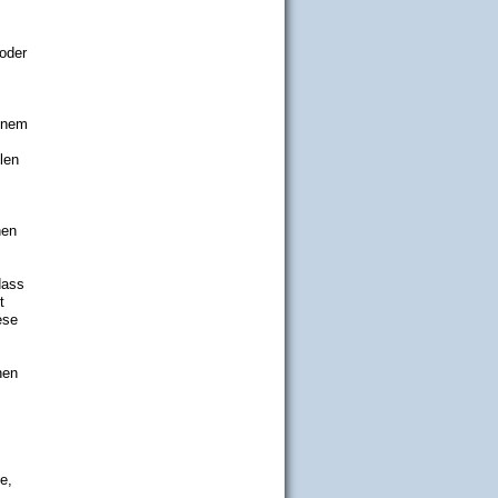
 oder
s
einem
len
nen
dass
t
ese
hen
e,