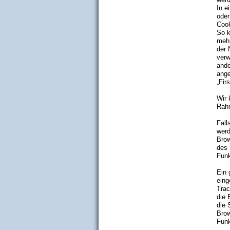
In e
oder
Cook
So k
mehr
der 
verw
ande
ange
„Fir
Wir 
Rahm
Fall
werd
Brow
des 
Funk
Ein 
eing
Trac
die 
die 
Brow
Funk