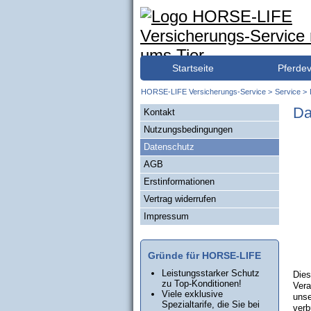
Navigation
Startseite
Pferde
überspringen
HORSE-LIFE Versicherungs-Service
Service
Da
Navigation
Kontakt
überspringen
Nutzungsbedingungen
Datenschutz
AGB
Erstinformationen
Vertrag widerrufen
Impressum
Gründe für HORSE-LIFE
Leistungsstarker Schutz
Dies
zu Top-Konditionen!
Vera
Viele exklusive
unse
Spezialtarife, die Sie bei
verb