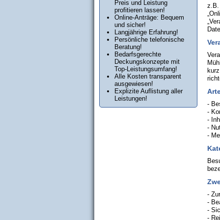
Preis und Leistung
z.B.
profitieren lassen!
„Onl
Online-Anträge: Bequem
„Ver
und sicher!
Dat
Langjährige Erfahrung!
Persönliche telefonische
Ver
Beratung!
Bedarfsgerechte
Vera
Deckungskonzepte mit
Mühl
Top-Leistungsumfang!
kurz
Alle Kosten transparent
rich
ausgewiesen!
Explizite Auflistung aller
Art
Leistungen!
- Be
- Ko
- In
- Nu
- Me
Kat
Besu
beze
Zwe
- Zu
- Be
- Si
- Re